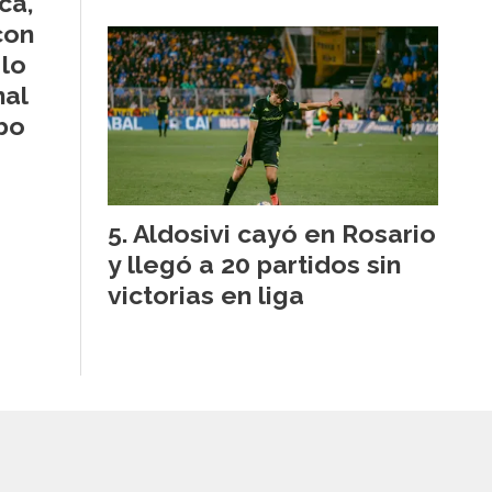
ca,
con
lo
nal
bo
Aldosivi cayó en Rosario
y llegó a 20 partidos sin
victorias en liga