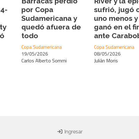
Barracas perdió
River y la epi
 4-
por Copa
sufrió, jugó 
Sudamericana y
uno menos y 
ty
quedó afuera de
ganó en el fi
dó
todo
ante Carabo
Copa Sudamericana
Copa Sudamericana
19/05/2026
08/05/2026
Carlos Alberto Sommi
Julián Moris
Ingresar