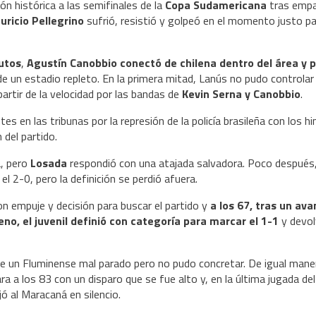
ón histórica a las semifinales de la
Copa Sudamericana
tras empa
uricio Pellegrino
sufrió, resistió y golpeó en el momento justo p
utos
,
Agustín Canobbio
conectó de chilena dentro del área y 
n de un estadio repleto. En la primera mitad, Lanús no pudo controlar 
artir de la velocidad por las bandas de
Kevin Serna y Canobbio
.
 en las tribunas por la represión de la policía brasileña con los h
del partido.
, pero
Losada
respondió con una atajada salvadora. Poco después
l 2-0, pero la definición se perdió afuera.
on empuje y decisión para buscar el partido y
a los 67, tras un av
o, el juvenil definió con categoría para marcar el 1-1
y devol
te un Fluminense mal parado pero no pudo concretar. De igual maner
ra a los 83 con un disparo que se fue alto y, en la última jugada del
jó al Maracaná en silencio.