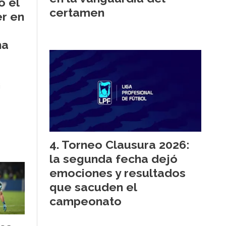
ó el
certamen
er en
na
i
Torneo Clausura 2026:
la segunda fecha dejó
emociones y resultados
que sacuden el
campeonato