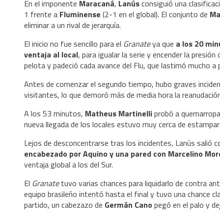
En el imponente
Maracaná
,
Lanús
consiguió una clasificaci
1 frente a
Fluminense
(2-1 en el global). El conjunto de
Ma
eliminar a un rival de jerarquía.
El inicio no fue sencillo para el
Granate
ya que
a los 20 min
ventaja al local
, para igualar la serie y encender la presió
pelota y padeció cada avance del Flu, que lastimó mucho a p
Antes de comenzar el segundo tiempo, hubo graves incidentes
visitantes, lo que demoró más de media hora la reanudación 
A los 53 minutos,
Matheus Martinelli
probó a quemarropa
nueva llegada de los locales estuvo muy cerca de estampar e
Lejos de desconcentrarse tras los incidentes, Lanús salió c
encabezado por Aquino y una pared con Marcelino Moren
ventaja global a los del Sur.
El
Granate
tuvo varias chances para liquidarlo de contra an
equipo brasileño intentó hasta el final y tuvo una chance cla
partido, un cabezazo de
Germán Cano
pegó en el palo y de