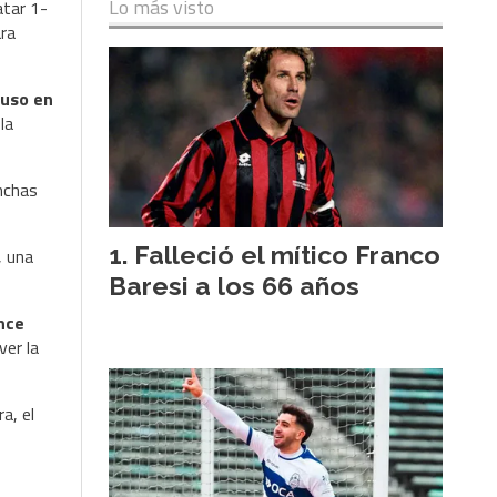
Lo más visto
tar 1-
ara
puso en
la
inchas
Falleció el mítico Franco
, una
Baresi a los 66 años
ance
ver la
a, el